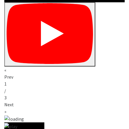
«
Prev
1
/
3
Next
»