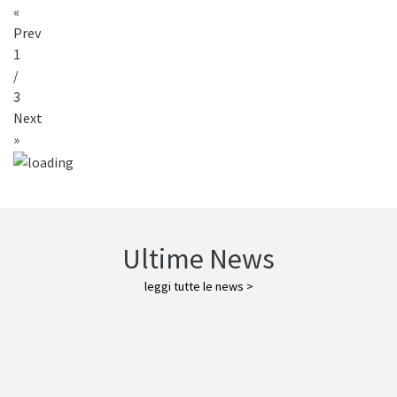
«
Prev
1
/
3
Next
»
Ultime News
leggi tutte le news >