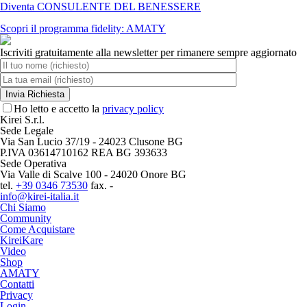
Diventa CONSULENTE DEL BENESSERE
Scopri il programma fidelity: AMATY
Iscriviti gratuitamente alla newsletter per rimanere sempre aggiornato
Ho letto e accetto la
privacy policy
Kirei S.r.l.
Sede Legale
Via San Lucio 37/19 - 24023 Clusone BG
P.IVA 03614710162 REA BG 393633
Sede Operativa
Via Valle di Scalve 100 - 24020 Onore BG
tel.
+39 0346 73530
fax. -
info@kirei-italia.it
Chi Siamo
Community
Come Acquistare
KireiKare
Video
Shop
AMATY
Contatti
Privacy
Login