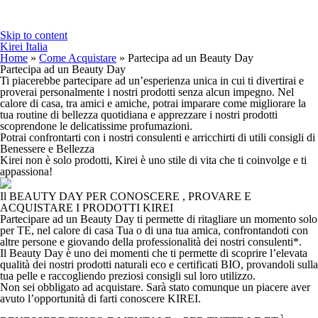
Skip to content
Kirei Italia
Home
»
Come Acquistare
»
Partecipa ad un Beauty Day
Partecipa ad un Beauty Day
Ti piacerebbe partecipare ad un’esperienza unica in cui ti divertirai e
proverai personalmente i nostri prodotti senza alcun impegno. Nel
calore di casa, tra amici e amiche, potrai imparare come migliorare la
tua routine di bellezza quotidiana e apprezzare i nostri prodotti
scoprendone le delicatissime profumazioni.
Potrai confrontarti con i nostri consulenti e arricchirti di utili consigli di
Benessere e Bellezza
Kirei non è solo prodotti, Kirei è uno stile di vita che ti coinvolge e ti
appassiona!
Il BEAUTY DAY PER CONOSCERE , PROVARE E
ACQUISTARE I PRODOTTI KIREI
Partecipare ad un Beauty Day ti permette di ritagliare un momento solo
per TE, nel calore di casa Tua o di una tua amica, confrontandoti con
altre persone e giovando della professionalità dei nostri consulenti*.
Il Beauty Day è uno dei momenti che ti permette di scoprire l’elevata
qualità dei nostri prodotti naturali eco e certificati BIO, provandoli sulla
tua pelle e raccogliendo preziosi consigli sul loro utilizzo.
Non sei obbligato ad acquistare. Sarà stato comunque un piacere aver
avuto l’opportunità di farti conoscere KIREI.