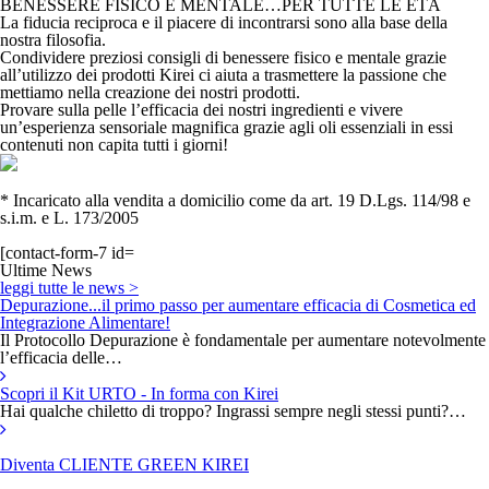
BENESSERE FISICO E MENTALE…PER TUTTE LE ETÀ
La fiducia reciproca e il piacere di incontrarsi sono alla base della
nostra filosofia.
Condividere preziosi consigli di benessere fisico e mentale grazie
all’utilizzo dei prodotti Kirei ci aiuta a trasmettere la passione che
mettiamo nella creazione dei nostri prodotti.
Provare sulla pelle l’efficacia dei nostri ingredienti e vivere
un’esperienza sensoriale magnifica grazie agli oli essenziali in essi
contenuti non capita tutti i giorni!
* Incaricato alla vendita a domicilio come da art. 19 D.Lgs. 114/98 e
s.i.m. e L. 173/2005
[contact-form-7 id=
Ultime News
leggi tutte le news >
Depurazione...il primo passo per aumentare efficacia di Cosmetica ed
Integrazione Alimentare!
Il Protocollo Depurazione è fondamentale per aumentare notevolmente
l’efficacia delle…
Scopri il Kit URTO - In forma con Kirei
Hai qualche chiletto di troppo? Ingrassi sempre negli stessi punti?…
Diventa CLIENTE GREEN KIREI