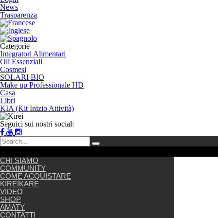
News
Trasparenza
Categorie
Integratori Alimentari
Oli Essenziali
Cosmesi
SOLARI BIO
Make up Professionale HD
Casa
Libri
KIA (Kit Inizio Attività)
Seguici sui nostri social:
CHI SIAMO
COMMUNITY
COME ACQUISTARE
KIREIKARE
VIDEO
SHOP
AMATY
CONTATTI