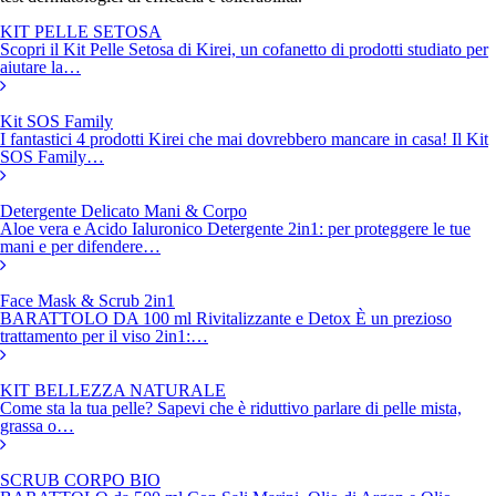
KIT PELLE SETOSA
Scopri il Kit Pelle Setosa di Kirei, un cofanetto di prodotti studiato per
aiutare la…
Kit SOS Family
I fantastici 4 prodotti Kirei che mai dovrebbero mancare in casa! Il Kit
SOS Family…
Detergente Delicato Mani & Corpo
Aloe vera e Acido Ialuronico Detergente 2in1: per proteggere le tue
mani e per difendere…
Face Mask & Scrub 2in1
BARATTOLO DA 100 ml Rivitalizzante e Detox È un prezioso
trattamento per il viso 2in1:…
KIT BELLEZZA NATURALE
Come sta la tua pelle? Sapevi che è riduttivo parlare di pelle mista,
grassa o…
SCRUB CORPO BIO