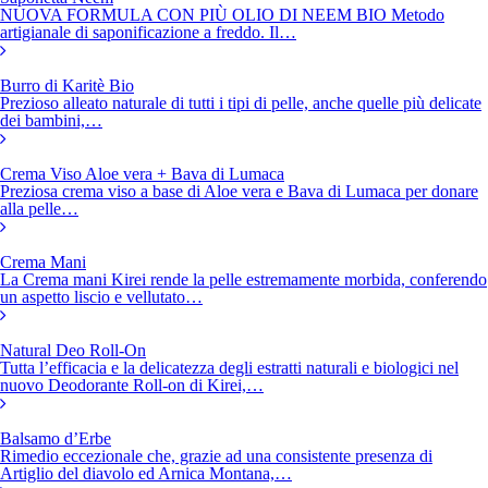
NUOVA FORMULA CON PIÙ OLIO DI NEEM BIO Metodo
artigianale di saponificazione a freddo. Il…
Burro di Karitè Bio
Prezioso alleato naturale di tutti i tipi di pelle, anche quelle più delicate
dei bambini,…
Crema Viso Aloe vera + Bava di Lumaca
Preziosa crema viso a base di Aloe vera e Bava di Lumaca per donare
alla pelle…
Crema Mani
La Crema mani Kirei rende la pelle estremamente morbida, conferendo
un aspetto liscio e vellutato…
Natural Deo Roll-On
Tutta l’efficacia e la delicatezza degli estratti naturali e biologici nel
nuovo Deodorante Roll-on di Kirei,…
Balsamo d’Erbe
Rimedio eccezionale che, grazie ad una consistente presenza di
Artiglio del diavolo ed Arnica Montana,…