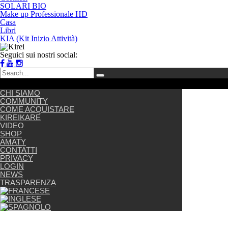
SOLARI BIO
Make up Professionale HD
Casa
Libri
KIA (Kit Inizio Attività)
Seguici sui nostri social:
CHI SIAMO
COMMUNITY
COME ACQUISTARE
KIREIKARE
VIDEO
SHOP
AMATY
CONTATTI
PRIVACY
LOGIN
NEWS
TRASPARENZA