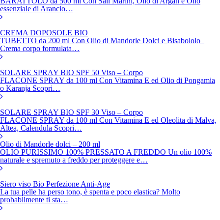
BARATTOLO da 500 ml Con Sali Marini, Olio di Argan e Olio
essenziale di Arancio…
CREMA DOPOSOLE BIO
TUBETTO da 200 ml Con Olio di Mandorle Dolci e Bisabololo
Crema corpo formulata…
SOLARE SPRAY BIO SPF 50 Viso – Corpo
FLACONE SPRAY da 100 ml Con Vitamina E ed Olio di Pongamia
o Karanja Scopri…
SOLARE SPRAY BIO SPF 30 Viso – Corpo
FLACONE SPRAY da 100 ml Con Vitamina E ed Oleolita di Malva,
Altea, Calendula Scopri…
Olio di Mandorle dolci – 200 ml
OLIO PURISSIMO 100% PRESSATO A FREDDO Un olio 100%
naturale e spremuto a freddo per proteggere e…
Siero viso Bio Perfezione Anti-Age
La tua pelle ha perso tono, è spenta e poco elastica? Molto
probabilmente ti sta…