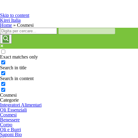
Skip to content
Kirei Italia
Home
»
Cosmesi
Exact matches only
Search in title
Search in content
Cosmesi
Categorie
Integratori Alimentari
Oli Essenziali
Cosmesi
Benessere
Corpo
Oli e Burri
Saponi Bio