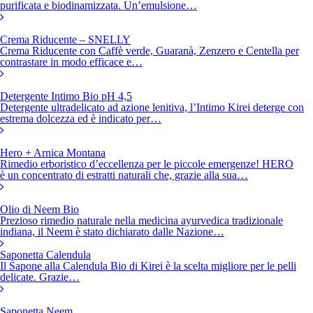
purificata e biodinamizzata. Un’emulsione…
Crema Riducente – SNELLY
Crema Riducente con Caffè verde, Guaranà, Zenzero e Centella per
contrastare in modo efficace e…
Detergente Intimo Bio pH 4,5
Detergente ultradelicato ad azione lenitiva, l’Intimo Kirei deterge con
estrema dolcezza ed è indicato per…
Hero +
Arnica Montana
Rimedio erboristico d’eccellenza per le piccole emergenze! HERO
è un concentrato di estratti naturali che, grazie alla sua…
Olio di Neem Bio
Prezioso rimedio naturale nella medicina ayurvedica tradizionale
indiana, il Neem è stato dichiarato dalle Nazione…
Saponetta Calendula
Il Sapone alla Calendula Bio di Kirei è la scelta migliore per le pelli
delicate. Grazie…
Saponetta Neem