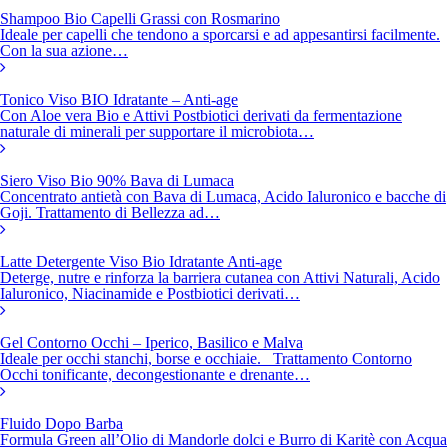
Shampoo Bio Capelli Grassi con Rosmarino
Ideale per capelli che tendono a sporcarsi e ad appesantirsi facilmente.
Con la sua azione…
Tonico Viso BIO Idratante – Anti-age
Con Aloe vera Bio e Attivi Postbiotici derivati da fermentazione
naturale di minerali per supportare il microbiota…
Siero Viso Bio 90% Bava di Lumaca
Concentrato antietà con Bava di Lumaca, Acido Ialuronico e bacche di
Goji. Trattamento di Bellezza ad…
Latte Detergente Viso Bio Idratante Anti-age
Deterge, nutre e rinforza la barriera cutanea con Attivi Naturali, Acido
Ialuronico, Niacinamide e Postbiotici derivati…
Gel Contorno Occhi – Iperico, Basilico e Malva
Ideale per occhi stanchi, borse e occhiaie. Trattamento Contorno
Occhi tonificante, decongestionante e drenante…
Fluido Dopo Barba
Formula Green all’Olio di Mandorle dolci e Burro di Karitè con Acqua