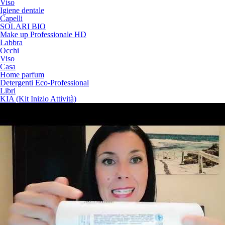
Viso
Igiene dentale
Capelli
SOLARI BIO
Make up Professionale HD
Labbra
Occhi
Viso
Casa
Home parfum
Detergenti Eco-Professional
Libri
KIA (Kit Inizio Attività)