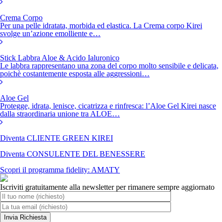
Crema Corpo
Per una pelle idratata, morbida ed elastica. La Crema corpo Kirei
svolge un’azione emolliente e…
Stick Labbra Aloe & Acido Ialuronico
Le labbra rappresentano una zona del corpo molto sensibile e delicata,
poichè costantemente esposta alle aggressioni…
Aloe Gel
Protegge, idrata, lenisce, cicatrizza e rinfresca: l’Aloe Gel Kirei nasce
dalla straordinaria unione tra ALOE…
Diventa CLIENTE GREEN KIREI
Diventa CONSULENTE DEL BENESSERE
Scopri il programma fidelity: AMATY
Iscriviti gratuitamente alla newsletter per rimanere sempre aggiornato