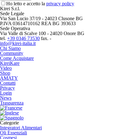
Ho letto e accetto la
privacy policy
Kirei S.r.l.
Sede Legale
Via San Lucio 37/19 - 24023 Clusone BG
P.IVA 03614710162 REA BG 393633
Sede Operativa
Via Valle di Scalve 100 - 24020 Onore BG
tel.
+39 0346 73530
fax. -
info@kirei-italia.it
Chi Siamo
Community
Come Acquistare
KireiKare
Video
Shop
AMATY
Contatti
Privacy
Login
News
Trasparenza
Categorie
Integratori Alimentari
Oli Essenziali
Cosmesi