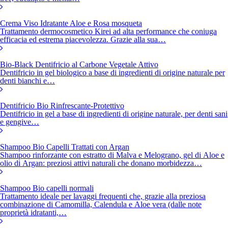
Crema Viso Idratante Aloe e Rosa mosqueta
Trattamento dermocosmetico Kirei ad alta performance che coniuga
efficacia ed estrema piacevolezza. Grazie alla sua…
Bio-Black Dentifricio al Carbone Vegetale Attivo
Dentifricio in gel biologico a base di ingredienti di origine naturale per
denti bianchi e…
Dentifricio Bio Rinfrescante-Protettivo
Dentifricio in gel a base di ingredienti di origine naturale, per denti sani
e gengive…
Shampoo Bio Capelli Trattati con Argan
Shampoo rinforzante con estratto di Malva e Melograno, gel di Aloe e
olio di Argan: preziosi attivi naturali che donano morbidezza…
Shampoo Bio capelli normali
Trattamento ideale per lavaggi frequenti che, grazie alla preziosa
combinazione di Camomilla, Calendula e Aloe vera (dalle note
proprietà idratanti,…