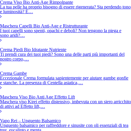
Crema Viso Bio Anti-Age Rimpolpante
La tua pelle ha proprio bisogno di essere rigenerata? Sta perdendo tono
e luminosità? È…
Maschera Capelli Bio Anti-Age e Ristrutturante
I tuoi capelli sono spenti, opachi e deboli? Non tengono la piega e
sono aridi?…
Crema Piedi Bio Idratante Nutriente
Ti prendi cura dei tuoi piedi? Sono una delle parti più importanti del
nostro corpo,…
Crema Gambe
Eccezionale Crema formulata sapientemente per aiutare gambe gonfie
e stanche. La presenza di Centella asiatica,…
Maschera Viso Bio Anti Age Effetto Lift
Maschera viso Kirei effetto distensivo, imbevuta con un siero arricchito
di attivi ad Effetto lift,…
Vapo Rei – Unguento Balsamico
Unguento balsamico per raffreddore e sinusite con oli essenziali di tea
tree, eucalipto e menta…