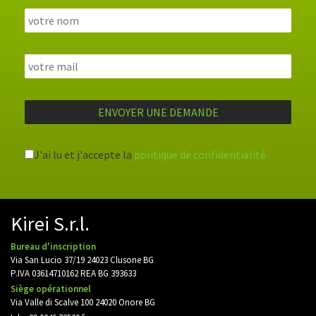
J'ai lu et j'accepte la
politique de confidentialité
Kirei S.r.l.
Bureau d'inscription
Via San Lucio 37/19 24023 Clusone BG
P.IVA 03614710162 REA BG 393633
Siège opérationnel
Via Valle di Scalve 100 24020 Onore BG