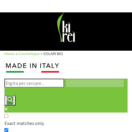
Skip
to
content
Home
»
Cosmetique
»
SOLARI BIO
Exact matches only