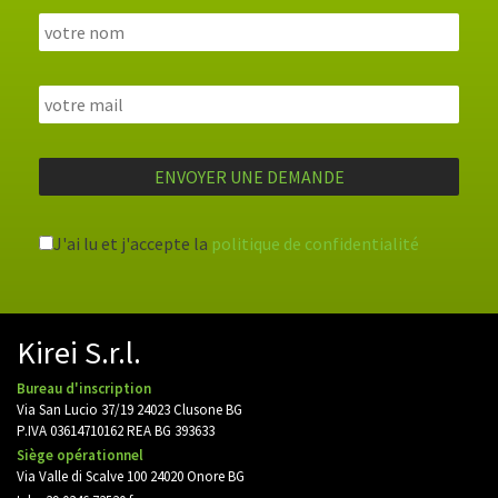
J'ai lu et j'accepte la
politique de confidentialité
Kirei S.r.l.
Bureau d'inscription
Via San Lucio 37/19 24023 Clusone BG
P.IVA 03614710162 REA BG 393633
Siège opérationnel
Via Valle di Scalve 100 24020 Onore BG