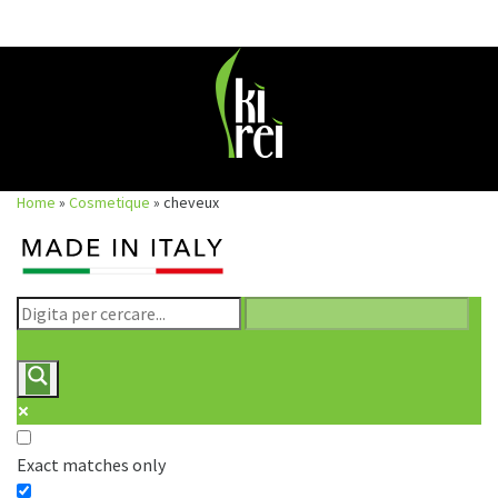
Skip
to
content
Home
»
Cosmetique
»
cheveux
Exact matches only