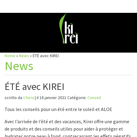
Skip
to
content
Home
»
News
»
ÉTÉ avec KIREI
News
ÉTÉ avec KIREI
scritto da
t.furia
|
il 18 janvier 2021
Catégorie:
Conseil
Tous les conseils pour un été entre le soleil et ALOE
Avec l’arrivée de l’été et des vacances, Kirei offre une gamme
de produits et des conseils utiles pour aider à protéger et
hydrater notre peau à fond, contrecarrant les effets négatifs