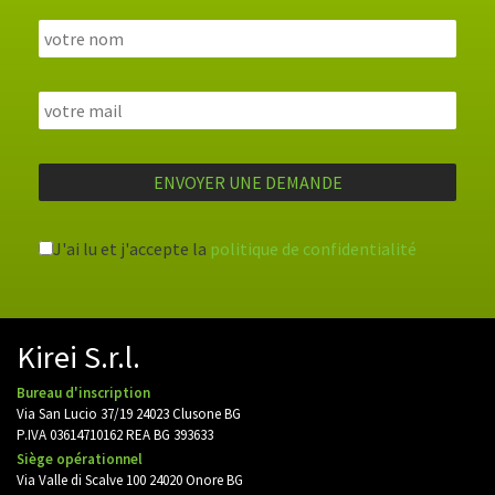
J'ai lu et j'accepte la
politique de confidentialité
Kirei S.r.l.
Bureau d'inscription
Via San Lucio 37/19 24023 Clusone BG
P.IVA 03614710162 REA BG 393633
Siège opérationnel
Via Valle di Scalve 100 24020 Onore BG