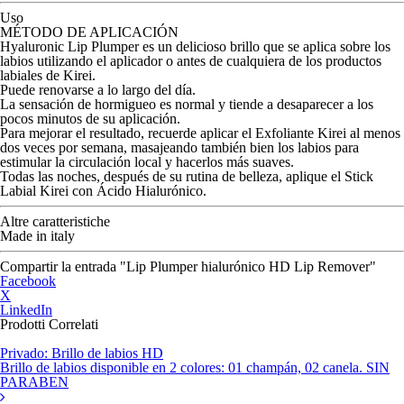
Uso
MÉTODO DE APLICACIÓN
Hyaluronic Lip Plumper es un delicioso brillo que se aplica sobre los
labios utilizando el aplicador o antes de cualquiera de los productos
labiales de Kirei.
Puede renovarse a lo largo del día.
La sensación de hormigueo es normal y tiende a desaparecer a los
pocos minutos de su aplicación.
Para mejorar el resultado, recuerde aplicar el Exfoliante Kirei al menos
dos veces por semana, masajeando también bien los labios para
estimular la circulación local y hacerlos más suaves.
Todas las noches, después de su rutina de belleza, aplique el Stick
Labial Kirei con Ácido Hialurónico.
Altre caratteristiche
Made in italy
Compartir la entrada "Lip Plumper hialurónico HD Lip Remover"
Facebook
X
LinkedIn
Prodotti Correlati
Privado: Brillo de labios HD
Brillo de labios disponible en 2 colores: 01 champán, 02 canela. SIN
PARABEN