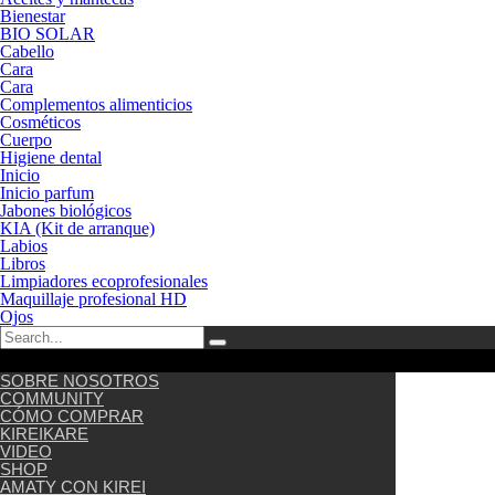
Bienestar
BIO SOLAR
Cabello
Cara
Cara
Complementos alimenticios
Cosméticos
Cuerpo
Higiene dental
Inicio
Inicio parfum
Jabones biológicos
KIA (Kit de arranque)
Labios
Libros
Limpiadores ecoprofesionales
Maquillaje profesional HD
Ojos
SOBRE NOSOTROS
COMMUNITY
CÓMO COMPRAR
KIREIKARE
VIDEO
SHOP
AMATY CON KIREI