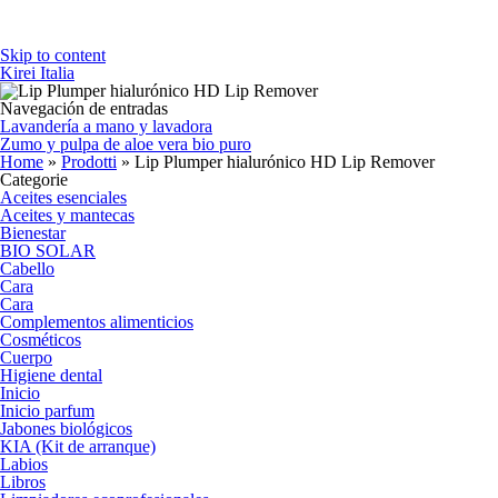
Skip to content
Kirei Italia
Navegación de entradas
Lavandería a mano y lavadora
Zumo y pulpa de aloe vera bio puro
Home
»
Prodotti
»
Lip Plumper hialurónico HD Lip Remover
Categorie
Aceites esenciales
Aceites y mantecas
Bienestar
BIO SOLAR
Cabello
Cara
Cara
Complementos alimenticios
Cosméticos
Cuerpo
Higiene dental
Inicio
Inicio parfum
Jabones biológicos
KIA (Kit de arranque)
Labios
Libros