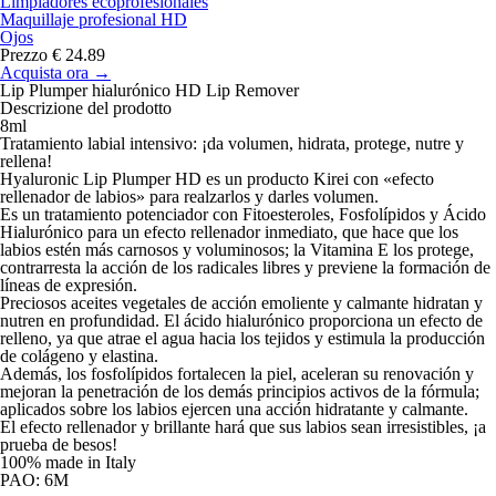
Limpiadores ecoprofesionales
Maquillaje profesional HD
Ojos
Prezzo € 24.89
Acquista ora →
Lip Plumper hialurónico HD Lip Remover
Descrizione del prodotto
8ml
Tratamiento labial intensivo: ¡da volumen, hidrata, protege, nutre y
rellena!
Hyaluronic Lip Plumper HD es un producto Kirei con «efecto
rellenador de labios» para realzarlos y darles volumen.
Es un tratamiento potenciador con Fitoesteroles, Fosfolípidos y Ácido
Hialurónico para un efecto rellenador inmediato, que hace que los
labios estén más carnosos y voluminosos; la Vitamina E los protege,
contrarresta la acción de los radicales libres y previene la formación de
líneas de expresión.
Preciosos aceites vegetales de acción emoliente y calmante hidratan y
nutren en profundidad. El ácido hialurónico proporciona un efecto de
relleno, ya que atrae el agua hacia los tejidos y estimula la producción
de colágeno y elastina.
Además, los fosfolípidos fortalecen la piel, aceleran su renovación y
mejoran la penetración de los demás principios activos de la fórmula;
aplicados sobre los labios ejercen una acción hidratante y calmante.
El efecto rellenador y brillante hará que sus labios sean irresistibles, ¡a
prueba de besos!
100% made in Italy
PAO: 6M