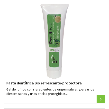
carbón
vegetal
activo
Bio-
Black"
Pasta dentífrica Bio refrescante-protectora
Gel dentífrico con ingredientes de origen natural, ¡para unos
dientes sanos y unas encías protegidas!…