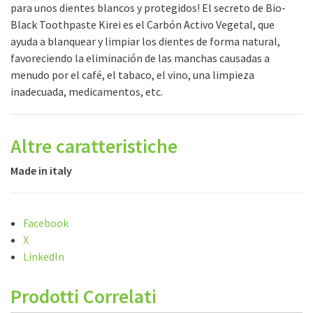
para unos dientes blancos y protegidos! El secreto de Bio-
Black Toothpaste Kirei es el Carbón Activo Vegetal, que
ayuda a blanquear y limpiar los dientes de forma natural,
favoreciendo la eliminación de las manchas causadas a
menudo por el café, el tabaco, el vino, una limpieza
inadecuada, medicamentos, etc.
Altre caratteristiche
Made in italy
Compartir
Facebook
la
X
entrada
LinkedIn
"Pasta
dentífrica
Prodotti Correlati
de